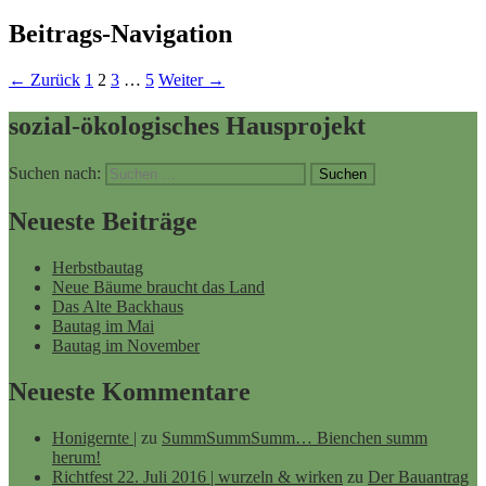
Beitrags-Navigation
← Zurück
1
2
3
…
5
Weiter →
sozial-ökologisches Hausprojekt
Suchen nach:
Neueste Beiträge
Herbstbautag
Neue Bäume braucht das Land
Das Alte Backhaus
Bautag im Mai
Bautag im November
Neueste Kommentare
Honigernte |
zu
SummSummSumm… Bienchen summ
herum!
Richtfest 22. Juli 2016 | wurzeln & wirken
zu
Der Bauantrag