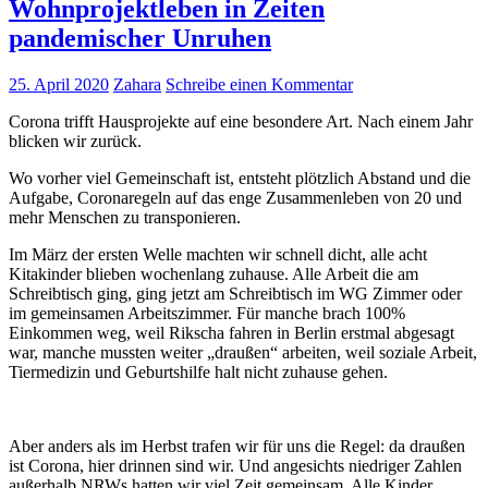
Wohnprojektleben in Zeiten
pandemischer Unruhen
25. April 2020
Zahara
Schreibe einen Kommentar
Corona trifft Hausprojekte auf eine besondere Art. Nach einem Jahr
blicken wir zurück.
Wo vorher viel Gemeinschaft ist, entsteht plötzlich Abstand und die
Aufgabe, Coronaregeln auf das enge Zusammenleben von 20 und
mehr Menschen zu transponieren.
Im März der ersten Welle machten wir schnell dicht, alle acht
Kitakinder blieben wochenlang zuhause. Alle Arbeit die am
Schreibtisch ging, ging jetzt am Schreibtisch im WG Zimmer oder
im gemeinsamen Arbeitszimmer. Für manche brach 100%
Einkommen weg, weil Rikscha fahren in Berlin erstmal abgesagt
war, manche mussten weiter „draußen“ arbeiten, weil soziale Arbeit,
Tiermedizin und Geburtshilfe halt nicht zuhause gehen.
Aber anders als im Herbst trafen wir für uns die Regel: da draußen
ist Corona, hier drinnen sind wir. Und angesichts niedriger Zahlen
außerhalb NRWs hatten wir viel Zeit gemeinsam. Alle Kinder