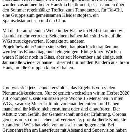
wurden zusammen in der Hauskita bekümmert, es enstanden über
den Sommer regelmäßige Treffen zum Tangotanzen, für Tai-Chi,
eine Gruppe zum gemeinsamen Kleider stopfen, ein
Spanischstammtisch und ein Chor.
Mit der heranrollenden Welle in der Fläche im Herbst konnten wir
das nicht mehr vertreten. Seit einem halben Jahr sind wir auf die
WGs zurückgeworfen, Kontakte zu anderen
Projektbewohner*innen sind selten, hauptsächlich draußen und
werden ins Kontakttagebuch eingetragen. Einige kurze Wochen
waren Kinder noch in Kitas, aber seit November sind einige, seit
Januar alle wieder zuhause – diesmal nur mit den Kindern aus ihrem
Haus, um die Gruppen klein zu halten.
Und was sich jetzt schnell erzählt ist das Ergebnis von vielen
Plenumsdiskussionen. Nur zögerlich wechselten wir im Herbst 2020
auf Zoomplena, seitdem sitzen jede Woche 15 Menschen in ihren
WGs, zwanzig Meter Luftlinie voneinander entfernt und haben
manchmal ihr Mikro nicht enstummt oder sind eingefroren. Der
Absturz vom Gefühl der Gemeinschaft und der Erfahrung, Corona
gemeinsam zu durchstehen auf vereinzelte, protokollierte Kontakte
zu anderen WGs hat viele von uns sehr traurig gemacht. Bei
Gruppentreffen am Lagerfeuer mit Abstand und Supervision haben