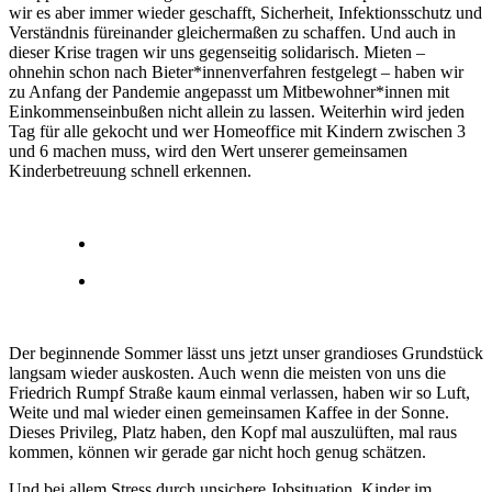
wir es aber immer wieder geschafft, Sicherheit, Infektionsschutz und
Verständnis füreinander gleichermaßen zu schaffen. Und auch in
dieser Krise tragen wir uns gegenseitig solidarisch. Mieten –
ohnehin schon nach Bieter*innenverfahren festgelegt – haben wir
zu Anfang der Pandemie angepasst um Mitbewohner*innen mit
Einkommenseinbußen nicht allein zu lassen. Weiterhin wird jeden
Tag für alle gekocht und wer Homeoffice mit Kindern zwischen 3
und 6 machen muss, wird den Wert unserer gemeinsamen
Kinderbetreuung schnell erkennen.
Der beginnende Sommer lässt uns jetzt unser grandioses Grundstück
langsam wieder auskosten. Auch wenn die meisten von uns die
Friedrich Rumpf Straße kaum einmal verlassen, haben wir so Luft,
Weite und mal wieder einen gemeinsamen Kaffee in der Sonne.
Dieses Privileg, Platz haben, den Kopf mal auszulüften, mal raus
kommen, können wir gerade gar nicht hoch genug schätzen.
Und bei allem Stress durch unsichere Jobsituation, Kinder im