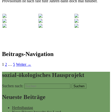
Provisorium ist nach fast fünf Jahren dann doch mal hinüber.
Beitrags-Navigation
1
2
…
5
Weiter →
sozial-ökologisches Hausprojekt
Suchen nach:
Neueste Beiträge
Herbstbautag