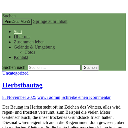
Suchen
Springe zum Inhalt
Primäres Menü
Start
Über uns
Zusammen leben
Gelände & Umgebung
Fotos
Kontakt
Suchen nach:
Uncategorized
Herbstbautag
8. November 2025
wuwi-admin
Schreibe einen Kommentar
Der Bautag im Herbst steht oft im Zeichen des Winters, alles wird
regen- und frostfest verräumt, zum Beispiel die vielen Meter
Gartenschlauch, die unser trockenes Grundstück frisch halten.
Diesmal wären eigentlich auch die Regenrinnen dran gewesen, aber
die mutigsten Kletterer für die lange Leiter mussten sich erstmal um