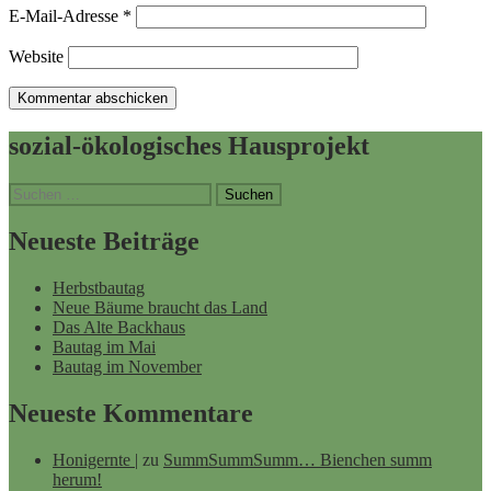
E-Mail-Adresse
*
Website
sozial-ökologisches Hausprojekt
Suchen
nach:
Neueste Beiträge
Herbstbautag
Neue Bäume braucht das Land
Das Alte Backhaus
Bautag im Mai
Bautag im November
Neueste Kommentare
Honigernte |
zu
SummSummSumm… Bienchen summ
herum!