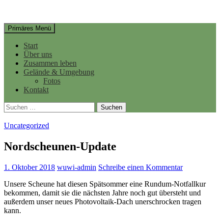
Suchen
Springe
Primäres Menü
zum
Inhalt
Start
Über uns
Zusammen leben
Gelände & Umgebung
Fotos
Kontakt
Suchen
nach:
Uncategorized
Nordscheunen-Update
1. Oktober 2018
wuwi-admin
Schreibe einen Kommentar
Unsere Scheune hat diesen Spätsommer eine Rundum-Notfallkur
bekommen, damit sie die nächsten Jahre noch gut übersteht und
außerdem unser neues Photovoltaik-Dach unerschrocken tragen
kann.