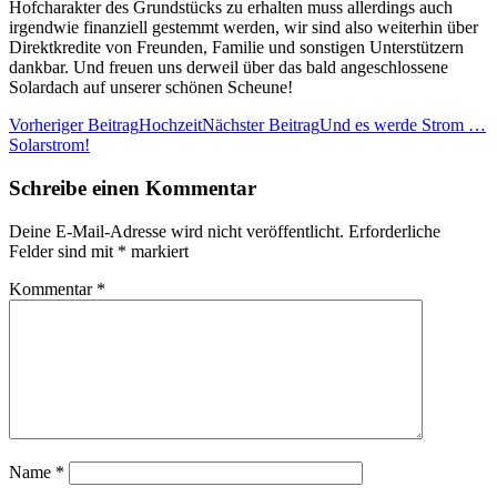
Hofcharakter des Grundstücks zu erhalten muss allerdings auch
irgendwie finanziell gestemmt werden, wir sind also weiterhin über
Direktkredite von Freunden, Familie und sonstigen Unterstützern
dankbar. Und freuen uns derweil über das bald angeschlossene
Solardach auf unserer schönen Scheune!
Beitrags-
Vorheriger Beitrag
Hochzeit
Nächster Beitrag
Und es werde Strom …
Solarstrom!
Navigation
Schreibe einen Kommentar
Deine E-Mail-Adresse wird nicht veröffentlicht.
Erforderliche
Felder sind mit
*
markiert
Kommentar
*
Name
*