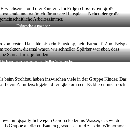
 Erwachsenen und drei Kindern. Im Erdgeschoss ist ein großer
 Kinoabende und natürlich für unsere Hausplena. Neben der großen
emeinschaftliche Arbeitszzimmer.
Erdgeschoss nachher
o vom ersten Haus bleibt: kein Baustopp, kein Burnout! Zum Beispiel
 trocknen, diesmal waren wir schneller. Spürbar war aber, dass
ine Sanitärfirma gefunden.
 Dachgeschoss nacher – mit großer WG-Küche
ls beim Strohbau haben inzwischen viele in der Gruppe Kinder. Das
 auf dem Zahnfleisch gehend fertigbekommen. Es blieb immer noch
 Einweihungsparty fiel wegen Corona leider ins Wasser, das werden
und als Gruppe an diesen Bauten gewachsen und zu sein. Wir kommen