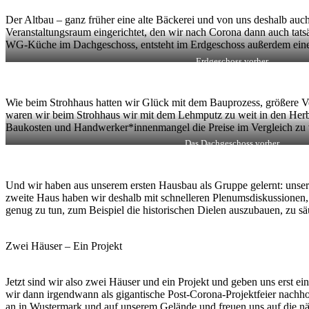
Der Altbau – ganz früher eine alte Bäckerei und von uns deshalb au
Veranstaltungsraum eingerichtet, den wir nach Corona dann auch tats
WG-Küche im Dachgeschoss, entsteht im Erdgeschoss außerdem eine 
Erdgeschoss vorher
Wie beim Strohhaus hatten wir Glück mit dem Bauprozess, größere Ve
waren wir beim Strohhaus wir mit dem Lehmputz zu weit in den Herbs
Baukosten und Handwerker*innenmangel die Preise im Vergleich zu vor
Das Dachgeschoss vorher
Und wir haben aus unserem ersten Hausbau als Gruppe gelernt: unser
zweite Haus haben wir deshalb mit schnelleren Plenumsdiskussionen
genug zu tun, zum Beispiel die historischen Dielen auszubauen, zu s
Zwei Häuser – Ein Projekt
Jetzt sind wir also zwei Häuser und ein Projekt und geben uns erst 
wir dann irgendwann als gigantische Post-Corona-Projektfeier nachh
an in Wustermark und auf unserem Gelände und freuen uns auf die nä