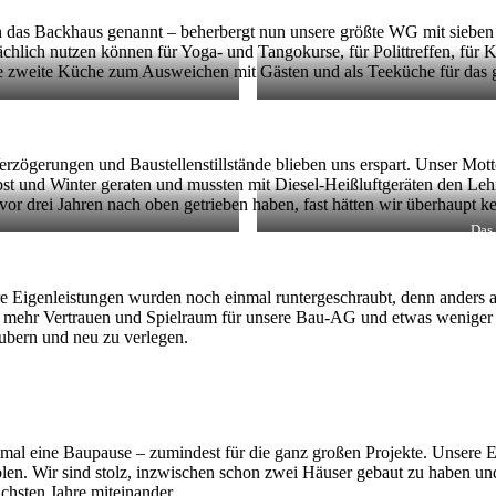
ch das Backhaus genannt – beherbergt nun unsere größte WG mit sieben
ächlich nutzen können für Yoga- und Tangokurse, für Polittreffen, für
zweite Küche zum Ausweichen mit Gästen und als Teeküche für das g
rzögerungen und Baustellenstillstände blieben uns erspart. Unser Mott
t und Winter geraten und mussten mit Diesel-Heißluftgeräten den Lehm
 drei Jahren nach oben getrieben haben, fast hätten wir überhaupt ke
Das
e Eigenleistungen wurden noch einmal runtergeschraubt, denn anders a
, mehr Vertrauen und Spielraum für unsere Bau-AG und etwas weniger
äubern und neu zu verlegen.
einmal eine Baupause – zumindest für die ganz großen Projekte. Unsere
olen. Wir sind stolz, inzwischen schon zwei Häuser gebaut zu haben 
chsten Jahre miteinander.