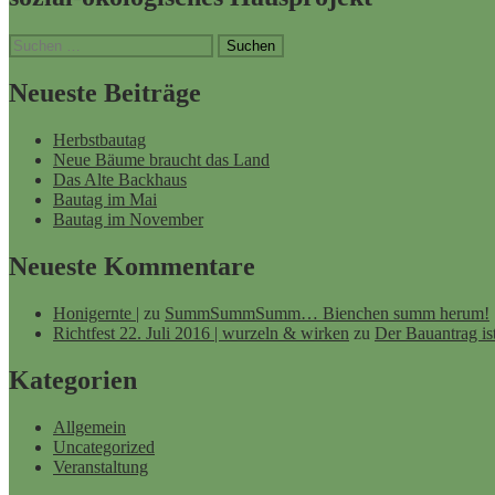
Suchen
nach:
Neueste Beiträge
Herbstbautag
Neue Bäume braucht das Land
Das Alte Backhaus
Bautag im Mai
Bautag im November
Neueste Kommentare
Honigernte |
zu
SummSummSumm… Bienchen summ herum!
Richtfest 22. Juli 2016 | wurzeln & wirken
zu
Der Bauantrag is
Kategorien
Allgemein
Uncategorized
Veranstaltung