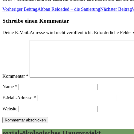
Beitrags-
Vorheriger Beitrag
Altbau Reloaded – die Sanierung
Nächster Beitrag
W
Navigation
Schreibe einen Kommentar
Deine E-Mail-Adresse wird nicht veröffentlicht.
Erforderliche Felder 
Kommentar
*
Name
*
E-Mail-Adresse
*
Website
sozial-ökologisches Hausprojekt