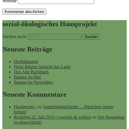
Website
sozial-ökologisches Hausprojekt
Suchen nach:
Neueste Beiträge
Herbstbautag
Neue Bäume braucht das Land
Das Alte Backhaus
Bautag im Mai
Bautag im November
Neueste Kommentare
Honigernte |
zu
SummSummSumm… Bienchen summ
herum!
Richtfest 22. Juli 2016 | wurzeln & wirken
zu
Der Bauantrag
ist abgeschickt!