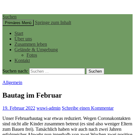
Suchen
Springe zum Inhalt
Primäres Menü
Start
Über uns
Zusammen leben
Gelände & Umgebung
Fotos
Kontakt
Suchen nach:
Allgemein
Bautag im Februar
19. Februar 2022
wuwi-admin
Schreibe einen Kommentar
Unser Februarbautag war etwas reduziert. Wegen Coronakontakten
sind nicht alle Kinder zusammen betreut (es sind also weniger Eltern
zum Bauen frei). Tatsächlich haben wir auch nach zwei Jahren
erfolgreicher Abwehr nun innerhalb von zwei Wochen zwei positive