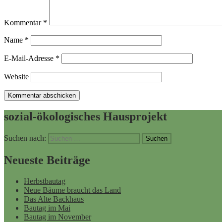
Kommentar
*
Name
*
E-Mail-Adresse
*
Website
sozial-ökologisches Hausprojekt
Suchen nach:
Neueste Beiträge
Herbstbautag
Neue Bäume braucht das Land
Das Alte Backhaus
Bautag im Mai
Bautag im November