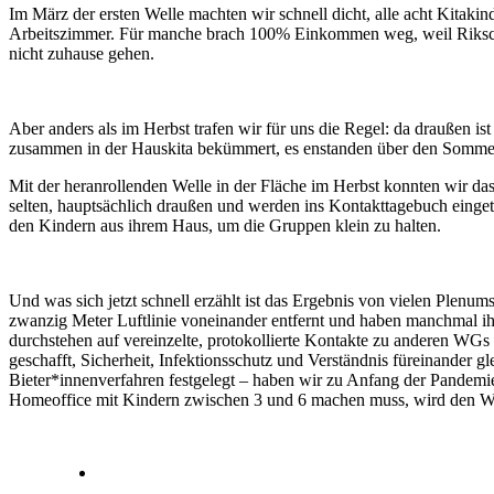
Im März der ersten Welle machten wir schnell dicht, alle acht Kitak
Arbeitszimmer. Für manche brach 100% Einkommen weg, weil Rikscha f
nicht zuhause gehen.
Aber anders als im Herbst trafen wir für uns die Regel: da draußen i
zusammen in der Hauskita bekümmert, es enstanden über den Sommer
Mit der heranrollenden Welle in der Fläche im Herbst konnten wir da
selten, hauptsächlich draußen und werden ins Kontakttagebuch einget
den Kindern aus ihrem Haus, um die Gruppen klein zu halten.
Und was sich jetzt schnell erzählt ist das Ergebnis von vielen Plen
zwanzig Meter Luftlinie voneinander entfernt und haben manchmal i
durchstehen auf vereinzelte, protokollierte Kontakte zu anderen WGs
geschafft, Sicherheit, Infektionsschutz und Verständnis füreinander g
Bieter*innenverfahren festgelegt – haben wir zu Anfang der Pandemi
Homeoffice mit Kindern zwischen 3 und 6 machen muss, wird den We