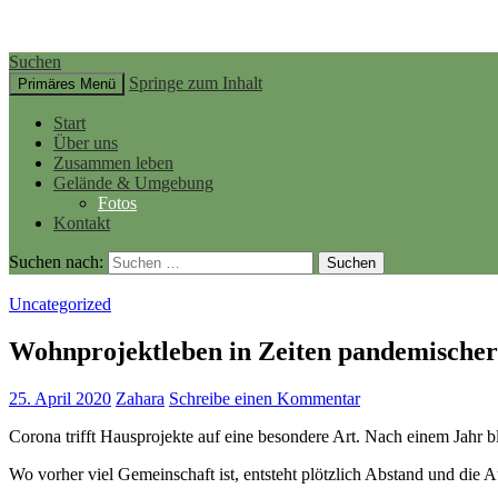
Suchen
Springe zum Inhalt
Primäres Menü
Start
Über uns
Zusammen leben
Gelände & Umgebung
Fotos
Kontakt
Suchen nach:
Uncategorized
Wohnprojektleben in Zeiten pandemische
25. April 2020
Zahara
Schreibe einen Kommentar
Corona trifft Hausprojekte auf eine besondere Art. Nach einem Jahr b
Wo vorher viel Gemeinschaft ist, entsteht plötzlich Abstand und di