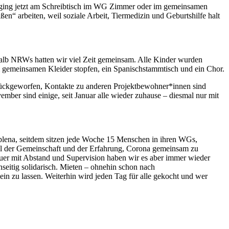
ng, ging jetzt am Schreibtisch im WG Zimmer oder im gemeinsamen
“ arbeiten, weil soziale Arbeit, Tiermedizin und Geburtshilfe halt
erhalb NRWs hatten wir viel Zeit gemeinsam. Alle Kinder wurden
gemeinsamen Kleider stopfen, ein Spanischstammtisch und ein Chor.
zurückgeworfen, Kontakte zu anderen Projektbewohner*innen sind
mber sind einige, seit Januar alle wieder zuhause – diesmal nur mit
mplena, seitdem sitzen jede Woche 15 Menschen in ihren WGs,
hl der Gemeinschaft und der Erfahrung, Corona gemeinsam zu
euer mit Abstand und Supervision haben wir es aber immer wieder
nseitig solidarisch. Mieten – ohnehin schon nach
n zu lassen. Weiterhin wird jeden Tag für alle gekocht und wer