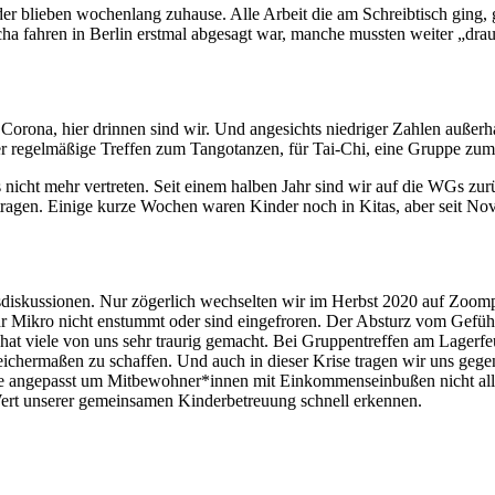
inder blieben wochenlang zuhause. Alle Arbeit die am Schreibtisch gi
ahren in Berlin erstmal abgesagt war, manche mussten weiter „draußen
st Corona, hier drinnen sind wir. Und angesichts niedriger Zahlen auß
 regelmäßige Treffen zum Tangotanzen, für Tai-Chi, eine Gruppe zum 
s nicht mehr vertreten. Seit einem halben Jahr sind wir auf die WGs 
ragen. Einige kurze Wochen waren Kinder noch in Kitas, aber seit Nove
umsdiskussionen. Nur zögerlich wechselten wir im Herbst 2020 auf Zoo
hr Mikro nicht enstummt oder sind eingefroren. Der Absturz vom Gefü
 hat viele von uns sehr traurig gemacht. Bei Gruppentreffen am Lagerf
leichermaßen zu schaffen. Und auch in dieser Krise tragen wir uns gege
e angepasst um Mitbewohner*innen mit Einkommenseinbußen nicht allei
rt unserer gemeinsamen Kinderbetreuung schnell erkennen.