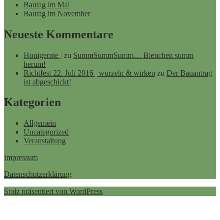
Bautag im Mai
Bautag im November
Neueste Kommentare
Honigernte |
zu
SummSummSumm… Bienchen summ
herum!
Richtfest 22. Juli 2016 | wurzeln & wirken
zu
Der Bauantrag
ist abgeschickt!
Kategorien
Allgemein
Uncategorized
Veranstaltung
Impressum
Datenschutzerklärung
Stolz präsentiert von WordPress