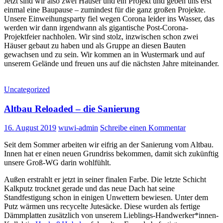
Jetzt sind wir also zwei Häuser und ein Projekt und geben uns erst
einmal eine Baupause – zumindest für die ganz großen Projekte.
Unsere Einweihungsparty fiel wegen Corona leider ins Wasser, das
werden wir dann irgendwann als gigantische Post-Corona-
Projektfeier nachholen. Wir sind stolz, inzwischen schon zwei
Häuser gebaut zu haben und als Gruppe an diesen Bauten
gewachsen und zu sein. Wir kommen an in Wustermark und auf
unserem Gelände und freuen uns auf die nächsten Jahre miteinander.
Uncategorized
Altbau Reloaded – die Sanierung
16. August 2019
wuwi-admin
Schreibe einen Kommentar
Seit dem Sommer arbeiten wir eifrig an der Sanierung vom Altbau.
Innen hat er einen neuen Grundriss bekommen, damit sich zukünftig
unsere Groß-WG darin wohlfühlt.
Außen erstrahlt er jetzt in seiner finalen Farbe. Die letzte Schicht
Kalkputz trocknet gerade und das neue Dach hat seine
Standfestigung schon in einigen Unwettern bewiesen. Unter dem
Putz wärmen uns recycelte Jutesäcke. Diese wurden als fertige
Dämmplatten zusätzlich von unserem Lieblings-Handwerker*innen-