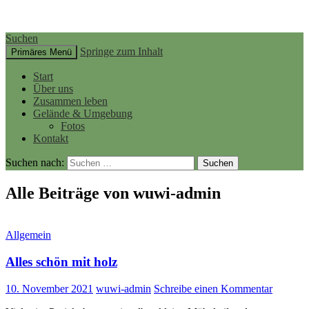
Suchen
Springe zum Inhalt
Primäres Menü
Start
Über uns
Zusammen leben
Gelände & Umgebung
Fotos
Kontakt
Suchen nach:
Alle Beiträge von wuwi-admin
Allgemein
Alles schön mit holz
10. November 2021
wuwi-admin
Schreibe einen Kommentar