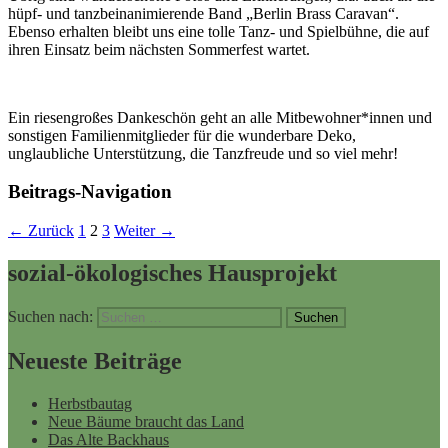
hüpf- und tanzbeinanimierende Band „Berlin Brass Caravan“.
Ebenso erhalten bleibt uns eine tolle Tanz- und Spielbühne, die auf
ihren Einsatz beim nächsten Sommerfest wartet.
Ein riesengroßes Dankeschön geht an alle Mitbewohner*innen und
sonstigen Familienmitglieder für die wunderbare Deko,
unglaubliche Unterstützung, die Tanzfreude und so viel mehr!
Beitrags-Navigation
← Zurück
1
2
3
Weiter →
sozial-ökologisches Hausprojekt
Suchen nach:
Neueste Beiträge
Herbstbautag
Neue Bäume braucht das Land
Das Alte Backhaus