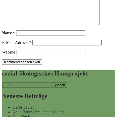
Name
*
E-Mail-Adresse
*
Website
sozial-ökologisches Hausprojekt
Suchen
nach:
Neueste Beiträge
Herbstbautag
Neue Bäume braucht das Land
Das Alte Backhaus