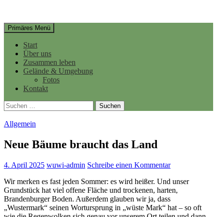
Suchen
Springe
Primäres Menü
zum
Inhalt
Start
Über uns
Zusammen leben
Gelände & Umgebung
Fotos
Kontakt
Suchen
nach:
Allgemein
Neue Bäume braucht das Land
4. April 2025
wuwi-admin
Schreibe einen Kommentar
Wir merken es fast jeden Sommer: es wird heißer. Und unser
Grundstück hat viel offene Fläche und trockenen, harten,
Brandenburger Boden. Außerdem glauben wir ja, dass
„Wustermark“ seinen Wortursprung in „wüste Mark“ hat – so oft
wie die Regenwolken sich genau vor unserem Ort teilen und dann