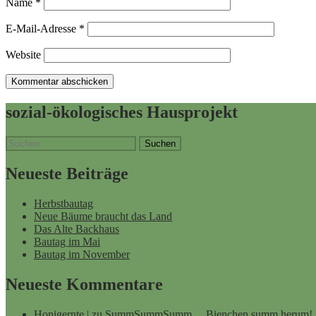
Name
*
E-Mail-Adresse
*
Website
sozial-ökologisches Hausprojekt
Suchen
nach:
Neueste Beiträge
Herbstbautag
Neue Bäume braucht das Land
Das Alte Backhaus
Bautag im Mai
Bautag im November
Neueste Kommentare
Honigernte |
zu
SummSummSumm… Bienchen summ herum!