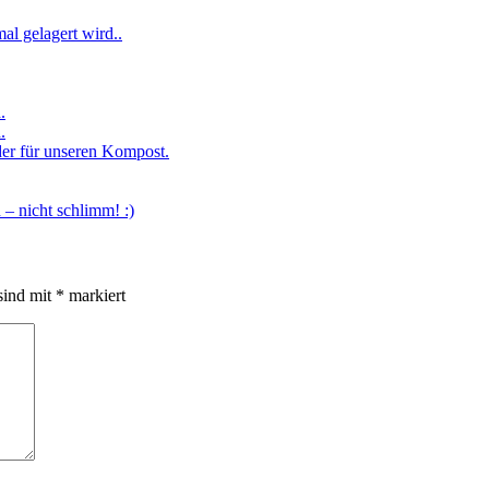
– nicht schlimm! :)
sind mit
*
markiert