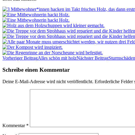
Beitrags-
Vorheriger Beitrag
Alles schön mit holz
Nächster Beitrag
Sturmschäden 
Navigation
Schreibe einen Kommentar
Deine E-Mail-Adresse wird nicht veröffentlicht.
Erforderliche Felder 
Kommentar
*