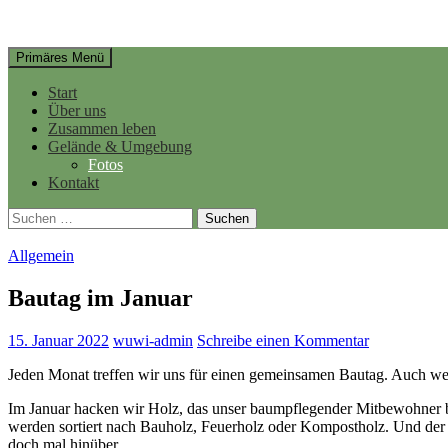
Suchen
Springe
Primäres Menü
zum
Inhalt
Start
Über uns
Zusammen leben
Gelände & Umgebung
Fotos
Kontakt
Suchen
nach:
Allgemein
Bautag im Januar
15. Januar 2022
wuwi-admin
Schreibe einen Kommentar
Jeden Monat treffen wir uns für einen gemeinsamen Bautag. Auch wen
Im Januar hacken wir Holz, das unser baumpflegender Mitbewohner b
werden sortiert nach Bauholz, Feuerholz oder Kompostholz. Und der 
doch mal hinüber.