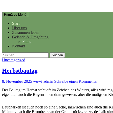
Suchen
Springe
Primäres Menü
zum
Inhalt
Start
Über uns
Zusammen leben
Gelände & Umgebung
Fotos
Kontakt
Suchen
nach:
Uncategorized
Herbstbautag
8. November 2025
wuwi-admin
Schreibe einen Kommentar
Der Bautag im Herbst steht oft im Zeichen des Winters, alles wird re
eigentlich auch die Regenrinnen dran gewesen, aber die mutigsten Kle
Laubharken ist auch noch so eine Sache, inzwischen sind auch die Ki
Meinung nach die Brombeere an der Grundstücksgrenze, deshalb ging