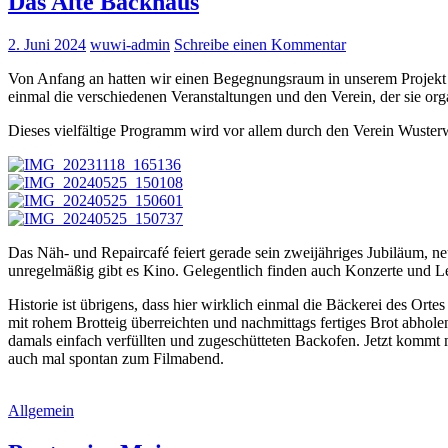
Das Alte Backhaus
2. Juni 2024
wuwi-admin
Schreibe einen Kommentar
Von Anfang an hatten wir einen Begegnungsraum in unserem Projekt gep
einmal die verschiedenen Veranstaltungen und den Verein, der sie orga
Dieses vielfältige Programm wird vor allem durch den Verein Wusterwer
Das Näh- und Repaircafé feiert gerade sein zweijähriges Jubiläum, 
unregelmäßig gibt es Kino. Gelegentlich finden auch Konzerte und Le
Historie ist übrigens, dass hier wirklich einmal die Bäckerei des Or
mit rohem Brotteig überreichten und nachmittags fertiges Brot abhol
damals einfach verfüllten und zugeschütteten Backofen. Jetzt kommt
auch mal spontan zum Filmabend.
Allgemein