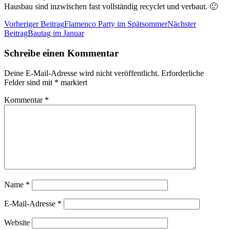
Hausbau sind inzwischen fast vollständig recyclet und verbaut. 🙂
Beitrags-
Vorheriger Beitrag
Flamenco Party im Spätsommer
Nächster
Beitrag
Bautag im Januar
Navigation
Schreibe einen Kommentar
Deine E-Mail-Adresse wird nicht veröffentlicht.
Erforderliche
Felder sind mit
*
markiert
Kommentar
*
Name
*
E-Mail-Adresse
*
Website