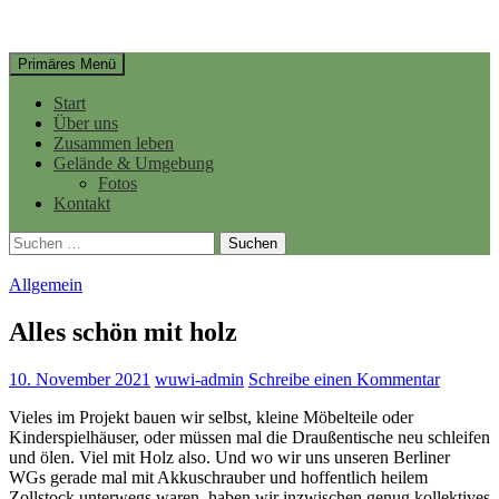
Suchen
Springe
Primäres Menü
zum
Inhalt
Start
Über uns
Zusammen leben
Gelände & Umgebung
Fotos
Kontakt
Suchen
nach:
Allgemein
Alles schön mit holz
10. November 2021
wuwi-admin
Schreibe einen Kommentar
Vieles im Projekt bauen wir selbst, kleine Möbelteile oder
Kinderspielhäuser, oder müssen mal die Draußentische neu schleifen
und ölen. Viel mit Holz also. Und wo wir uns unseren Berliner
WGs gerade mal mit Akkuschrauber und hoffentlich heilem
Zollstock unterwegs waren, haben wir inzwischen genug kollektives