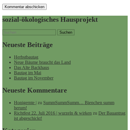
sozial-ökologisches Hausprojekt
Suchen
nach:
Neueste Beiträge
Herbstbautag
Neue Bäume braucht das Land
Das Alte Backhaus
Bautag im Mai
Bautag im November
Neueste Kommentare
Honigernte |
zu
SummSummSumm… Bienchen summ
herum!
Richtfest 22. Juli 2016 | wurzeln & wirken
zu
Der Bauantrag
ist abgeschickt!