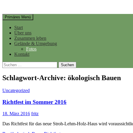
Suchen
Springe
Primäres Menü
zum
Inhalt
Start
Über uns
Zusammen leben
Gelände & Umgebung
Fotos
Kontakt
Suchen
nach:
Schlagwort-Archive: ökologisch Bauen
Uncategorized
Richtfest im Sommer 2016
18. März 2016
fritz
Das Richtfest für das neue Stroh-Lehm-Holz-Haus wird voraussichtlich