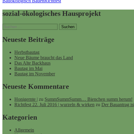
Bau
ökologisch Bauen
Richtfest
sozial-ökologisches Hausprojekt
Suchen
nach:
Neueste Beiträge
Herbstbautag
Neue Bäume braucht das Land
Das Alte Backhaus
Bautag im Mai
Bautag im November
Neueste Kommentare
Honigernte |
zu
SummSummSumm… Bienchen summ herum!
Richtfest 22. Juli 2016 | wurzeln & wirken
zu
Der Bauantrag is
Kategorien
Allgemein