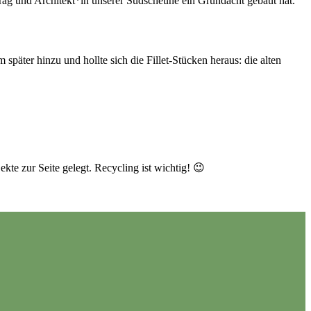
trag und Architekt*in unserer Südscheune ein Gründacht gebaut hat.
päter hinzu und hollte sich die Fillet-Stücken heraus: die alten
kte zur Seite gelegt. Recycling ist wichtig! 😉