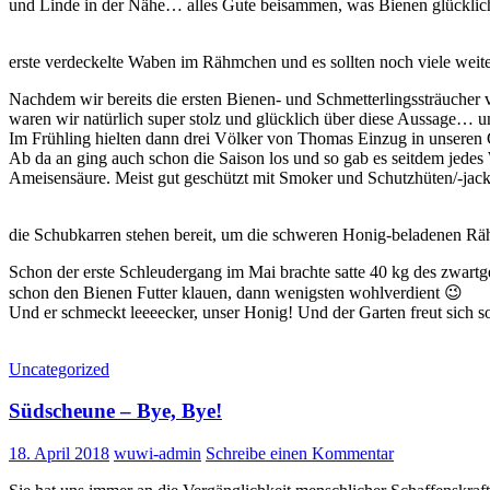
und Linde in der Nähe… alles Gute beisammen, was Bienen glücklic
erste verdeckelte Waben im Rähmchen und es sollten noch viele weite
Nachdem wir bereits die ersten Bienen- und Schmetterlingssträucher v
waren wir natürlich super stolz und glücklich über diese Aussage… u
Im Frühling hielten dann drei Völker von Thomas Einzug in unseren 
Ab da an ging auch schon die Saison los und so gab es seitdem jed
Ameisensäure. Meist gut geschützt mit Smoker und Schutzhüten/-jack
die Schubkarren stehen bereit, um die schweren Honig-beladenen Rä
Schon der erste Schleudergang im Mai brachte satte 40 kg des zwart
schon den Bienen Futter klauen, dann wenigsten wohlverdient 😉
Und er schmeckt leeeecker, unser Honig! Und der Garten freut sich
Uncategorized
Südscheune – Bye, Bye!
18. April 2018
wuwi-admin
Schreibe einen Kommentar