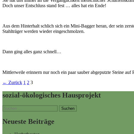
Sie hat uns immer an die Vergänglichkeit menschlicher Schaffenskraf
Doch unser Entschluss stand fest … alles hat ein Ende!
Aus dem Hinterhalt schlich sich ein Mini-Bagger heran, der sein zerst
Stahlträger werden wieder eingeschmolzen.
Dann ging alles ganz schnell…
Mittlerweile erinnern nur noch ein paar sauber abgeputzte Steine auf 
Beitrags-
← Zurück
1
2
3
Navigation
sozial-ökologisches Hausprojekt
Suchen
nach:
Neueste Beiträge