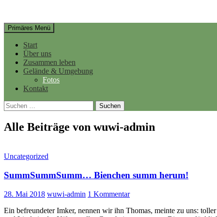
Suchen
Springe
Primäres Menü
zum
Inhalt
Start
Über uns
Zusammen leben
Gelände & Umgebung
Fotos
Kontakt
Suchen
nach:
Alle Beiträge von wuwi-admin
Uncategorized
SummSummSumm… Bienchen summ herum!
28. Mai 2018
wuwi-admin
1 Kommentar
Ein befreundeter Imker, nennen wir ihn Thomas, meinte zu uns: toll