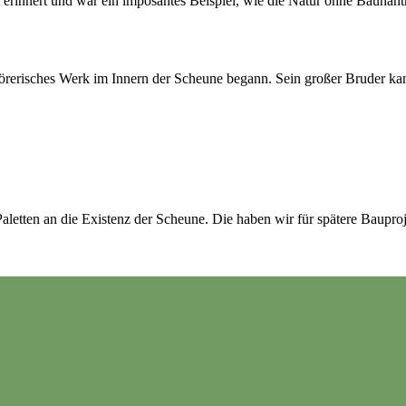
t erinnert und war ein imposantes Beispiel, wie die Natur ohne Baunan
örerisches Werk im Innern der Scheune begann. Sein großer Bruder kam s
Paletten an die Existenz der Scheune. Die haben wir für spätere Bauproje